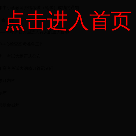
半年中小学教师资格考试（笔试）成绩的通知
点击进入首页
讨会召开
——高考承载为国选人育人的重大使命
挥中心检查高考准备工作
国统一考试大纲正式公布
7年高考考试大纲修订答记者问
修订内容
颁布
视频会召开