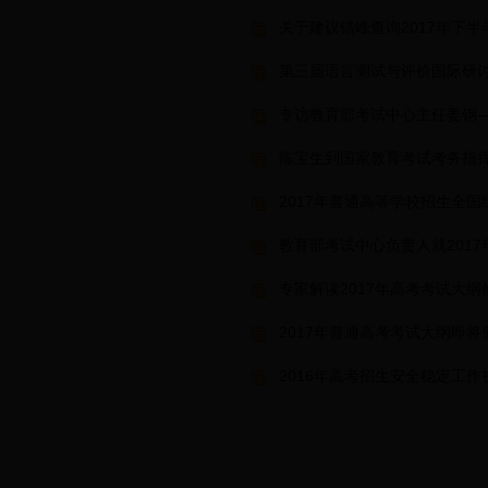
关于建议错峰查询2017年下
第三届语言测试与评价国际研
专访教育部考试中心主任姜钢
陈宝生到国家教育考试考务指
2017年普通高等学校招生全
教育部考试中心负责人就201
专家解读2017年高考考试大纲
2017年普通高考考试大纲即将
2016年高考招生安全稳定工作