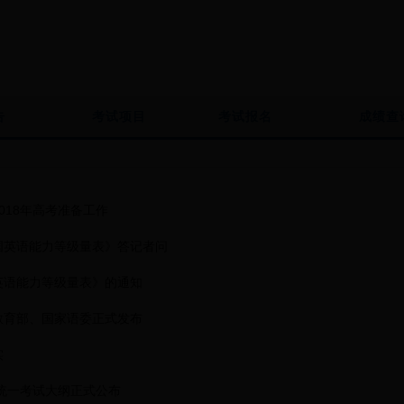
告
考试项目
考试报名
成绩查
018年高考准备工作
国英语能力等级量表》答记者问
英语能力等级量表》的通知
教育部、国家语委正式发布
实
国统一考试大纲正式公布