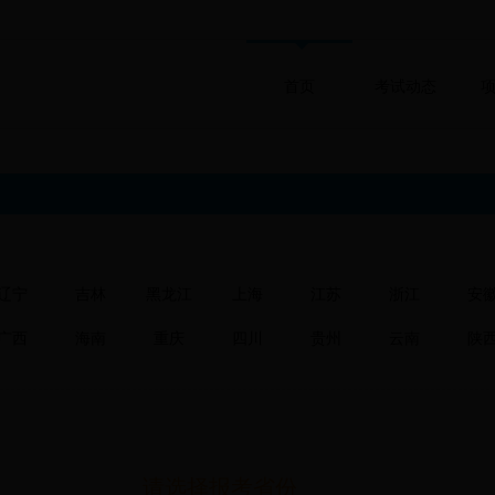
首页
考试动态
辽宁
吉林
黑龙江
上海
江苏
浙江
安
广西
海南
重庆
四川
贵州
云南
陕
请选择报考省份