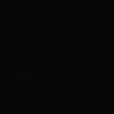
友情链接：
北京教育考试院
中华人民共和国教育部
各地考试机构
天津市教育招生考试院
河北省教育考试院
山西省招生考试管理中心
内蒙古教育招生考试中心
辽宁省招生考试办公室