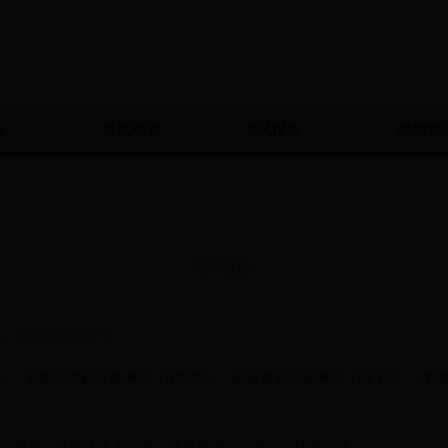
告
考试项目
考试报名
成绩查
57365
。
立即登录注册>>
）、全国计算机等级考试（NCRE）、全国英语等级考试（PETS）、中
试项目；并输入准考证号、姓名和身份证号中的任意二项。